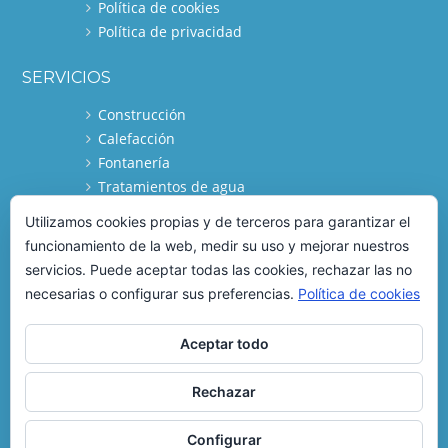
Política de cookies
Política de privacidad
SERVICIOS
Construcción
Calefacción
Fontanería
Tratamientos de agua
Utilizamos cookies propias y de terceros para garantizar el
DIRECCIÓN
funcionamiento de la web, medir su uso y mejorar nuestros
Fontaneria y Calefacción
servicios. Puede aceptar todas las cookies, rechazar las no
C/ Torneros, 1
necesarias o configurar sus preferencias.
Política de cookies
Lucena - Córdoba
C.P. 14900
Aceptar todo
Rechazar
Copyright @ 2016 fontanerialucena.com
Configurar